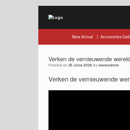
Skip
to
content
New Arrival
Accesories Gad
Verken de vernieuwende wereld v
Posted on
25 June 2026
by
wwwadmin
Verken de vernieuwende werel