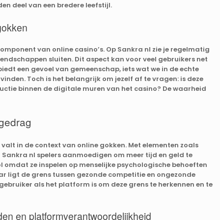
en deel van een bredere leefstijl.
 gokken
component van online casino’s. Op Sankra nl zie je regelmatig
vriendschappen sluiten. Dit aspect kan voor veel gebruikers net
et biedt een gevoel van gemeenschap, iets wat we in de echte
nden. Toch is het belangrijk om jezelf af te vragen: is deze
uctie binnen de digitale muren van het casino? De waarheid
 gedrag
 valt in de context van online gokken. Met elementen zoals
 Sankra nl spelers aanmoedigen om meer tijd en geld te
ol omdat ze inspelen op menselijke psychologische behoeften
ar ligt de grens tussen gezonde competitie en ongezonde
gebruiker als het platform is om deze grens te herkennen en te
den en platformverantwoordelijkheid