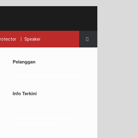
rotector
Speaker
Pelanggan
Syarat dan ketentuan belanja
Info Terkini
Real Capacity POWERBANK
Reseller web delcell