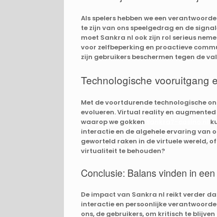
Als spelers hebben we een verantwoordel
te zijn van ons speelgedrag en de signa
moet Sankra nl ook zijn rol serieus nem
voor zelfbeperking en proactieve commun
zijn gebruikers beschermen tegen de va
Technologische vooruitgang 
Met de voortdurende technologische ont
evolueren. Virtual reality en augmented 
waarop we gokken
sankra7-casino.nl
ku
interactie en de algehele ervaring van o
geworteld raken in de virtuele wereld, of
virtualiteit te behouden?
Conclusie: Balans vinden in een 
De impact van Sankra nl reikt verder dan
interactie en persoonlijke verantwoordeli
ons, de gebruikers, om kritisch te blijv