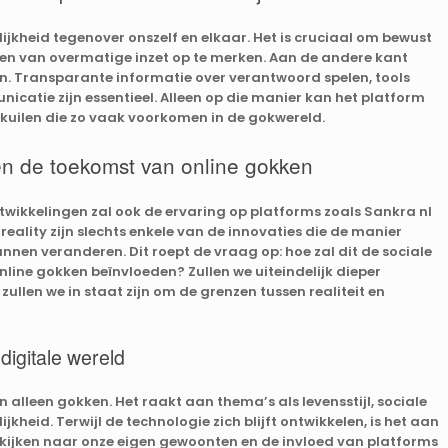
ijkheid tegenover onszelf en elkaar. Het is cruciaal om bewust
len van overmatige inzet op te merken. Aan de andere kant
en. Transparante informatie over verantwoord spelen, tools
icatie zijn essentieel. Alleen op die manier kan het platform
lkuilen die zo vaak voorkomen in de gokwereld.
en de toekomst van online gokken
wikkelingen zal ook de ervaring op platforms zoals Sankra nl
reality zijn slechts enkele van de innovaties die de manier
nnen veranderen. Dit roept de vraag op: hoe zal dit de sociale
nline gokken beïnvloeden? Zullen we uiteindelijk dieper
 zullen we in staat zijn om de grenzen tussen realiteit en
digitale wereld
 alleen gokken. Het raakt aan thema’s als levensstijl, sociale
jkheid. Terwijl de technologie zich blijft ontwikkelen, is het aan
en kijken naar onze eigen gewoonten en de invloed van platforms