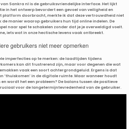
n Sankra nl is de gebruiksvriendelijke interface. Het lijkt
ie in het ontwerp bevordert een gevoel van veiligheid en
et platform doorbracht, merkte ik dat deze vertrouwdheid niet
k de manier waarop gebruikers hun tijd online indelen. De
el naar spel te schakelen zonder dat je je overweldigd voelt.
ne, iets wat in onze hectische levens vaak ontbreekt.
iere gebruikers niet meer opmerken
le imperfecties op te merken: de laadtijden tijdens
komers kan dit frustrerend zijn, maar voor degenen die wat
emakken vaak een soort achtergrondgeluid. Ergens is dat
van ‘thuiskomen’ in de digitale ruimte. Maar wanneer houdt
 en wordt het een probleem? De balans tussen de positieve
 cruciaal voor de langetermijntevredenheid van de gebruiker.