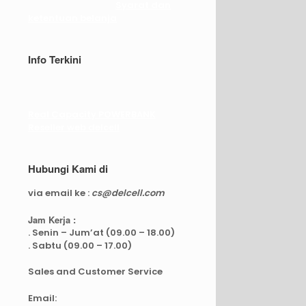
Syarat dan
ketentuan belanja
Info Terkini
Real Capacity POWERBANK
Reseller web delcell
Hubungi Kami di
via email ke :
cs@delcell.com
Jam Kerja :
. Senin – Jum’at (09.00 – 18.00)
. Sabtu (09.00 – 17.00)
Sales and Customer Service
Email: