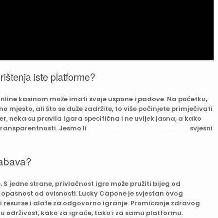
ištenja iste platforme?
nline kasinom može imati svoje uspone i padove. Na početku,
mjesto, ali što se duže zadržite, to više počinjete primjećivati
er, neka su pravila igara specifična i ne uvijek jasna, a kako
o transparentnosti. Jesmo li
luckycaponecasinoonline.net
svjesni
 zabava?
 S jedne strane, privlačnost igre može pružiti bijeg od
i opasnost od ovisnosti. Lucky Capone je svjestan ovog
resurse i alate za odgovorno igranje. Promicanje zdravog
nu održivost, kako za igrače, tako i za samu platformu.