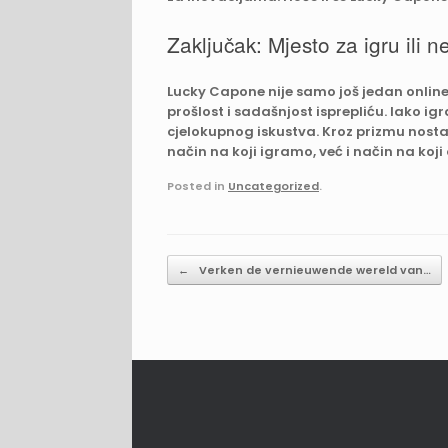
Zaključak: Mjesto za igru ili n
Lucky Capone nije samo još jedan online 
prošlost i sadašnjost isprepliću. Iako i
cjelokupnog iskustva. Kroz prizmu nosta
način na koji igramo, već i način na koj
Posted in
Uncategorized
.
Post navigation
←
Verken de vernieuwende wereld van…