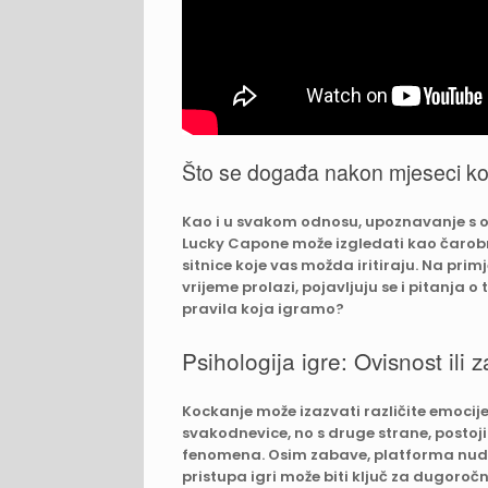
Što se događa nakon mjeseci kor
Kao i u svakom odnosu, upoznavanje s o
Lucky Capone može izgledati kao čarobno 
sitnice koje vas možda iritiraju. Na primj
vrijeme prolazi, pojavljuju se i pitanja 
pravila koja igramo?
Psihologija igre: Ovisnost ili
Kockanje može izazvati različite emocije.
svakodnevice, no s druge strane, postoj
fenomena. Osim zabave, platforma nudi 
pristupa igri može biti ključ za dugoroč