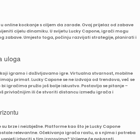
u online kockanje s ciljem da zarade. Ovaj prijelaz od zabave
eniti cijelu dinamiku. U svijetu Lucky Capone, igrači mogu
 zabave. Umjesto toga, počinju razvijati strategije, planirati i
a uloga
koji igramo i doživljavamo igre. Virtualna stvarnost, mobilne
uzimaju primat. Lucky Capone se ne izdvaja od trendova, već se
 igračima pružio još bolje iskustvo. Postavlja se pitanje –
oš privlačnijim ili će stvoriti distancu između igrača i
rizontu
u brze i neizbježne. Platforme kao što je Lucky Capone
stale relevantne. Očekivanja igrača rastu, a s njima i potreba
uspjeti izboriti s tim izazovima? Vrijeme će pokazati.