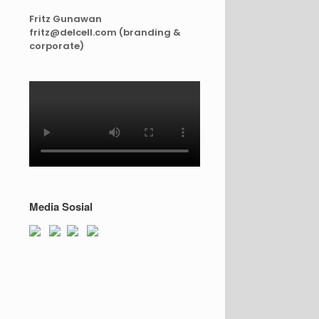
Fritz Gunawan
fritz@delcell.com (branding &
corporate)
Media Sosial