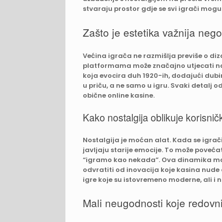
stvaraju prostor gdje se svi igrači mogu
Zašto je estetika važnija nego 
Većina igrača ne razmišlja previše o diz
platformama može značajno utjecati na 
koja evocira duh 1920-ih, dodajući dubin
u priču, a ne samo u igru. Svaki detalj
obične online kasine.
Kako nostalgija oblikuje korisnič
Nostalgija je moćan alat. Kada se igrač
javljaju starije emocije. To može poveća
“igramo kao nekada”. Ova dinamika može 
odvratiti od inovacija koje kasina nude
igre koje su istovremeno moderne, ali i 
Mali neugodnosti koje redovni 