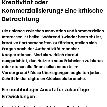
Kreativität oder
Kommerzialisierung? Eine kritische
Betrachtung
Die Balance zwischen Innovation und kommerziellen
Interessen ist heikel. Während Twindor bestrebt ist,
kreative Partnerschaften zu fördern, stellen sich
Fragen nach der Authentizität mancher
Kooperationen. Sind sie wirklich darauf
ausgerichtet, den Nutzern neue Erlebnisse zu bieten,
oder stehen die finanziellen Aspekte im
Vordergrund? Diese Überlegungen begleiten jeden
Schritt in der digitalen Glücksspielbranche.
Ein nachhaltiger Ansatz für zukünftige
Entwicklungen