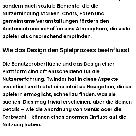
sondern auch soziale Elemente, die die
Nutzerbindung stärken. Chats, Foren und
gemeinsame Veranstaltungen fördern den
Austausch und schaffen eine Atmosphäre, die viele
Spieler als ansprechend empfinden.
Wie das Design den Spielprozess beeinflusst
Die Benutzeroberfläche und das Design einer
Plattform sind oft entscheidend für die
Nutzererfahrung. Twindor hat in diese Aspekte
investiert und bietet eine intuitive Navigation, die es
Spielern ermöglicht, schnell zu finden, was sie
suchen. Dies mag trivial erscheinen, aber die kleinen
Details – wie die Anordnung von Menüs oder die
Farbwahl – können einen enormen Einfluss auf die
Nutzung haben.