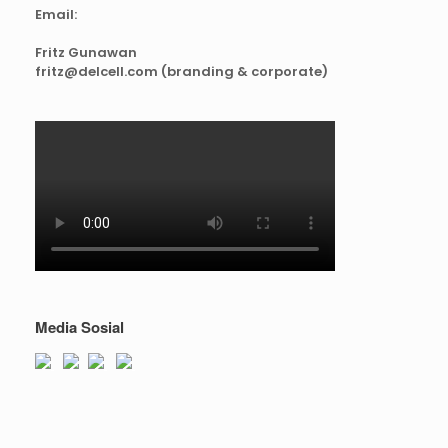
Email:
Fritz Gunawan
fritz@delcell.com (branding & corporate)
Media Sosial