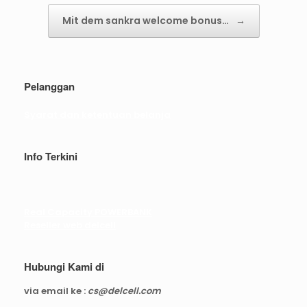
Mit dem sankra welcome bonus…
→
Pelanggan
Syarat dan ketentuan belanja
Info Terkini
Real Capacity POWERBANK
Reseller web delcell
Hubungi Kami di
via email ke :
cs@delcell.com