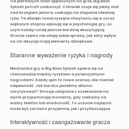
Od pierwszych chwil spędzonych na grze, Big Bass
Splash potrafi zaskoczyć. Człowiek czuje się jakby stał
nad brzegiem jeziora, czekając na złapanie idealnej
ryby. Te dźwięki towarzyszące chwytaniu się w coraz
większym stopniu wpisują się w psychologię gry, co
czyni każdą rundę jeszcze bardziej ekscytującą.
Gracze często nie zdają sobie sprawy, jak silny wpływ
na ich decyzje mają elementy dźwiękowe.
Staranne wyważenie ryzyka i nagrody
Mechanika gry w Big Bass Splash opiera się na
równowadze między ryzykiem a potencjalnymi
nagrodami. Każdy spin to nowa szansa, ale również
niepewność. Jak bardzo jesteśmy skłonni
zaryzykować? Emocje związane z oczekiwanie na
wynik przypominają momenty, gdy czekamy na
ważny telefon lub wiadomość. To uczucie napięcia
może być zarówno przyjemne, jak i przytłaczające.
Interaktywność i zaangażowanie gracza