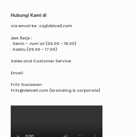
Hubungi Kami di
via email ke :
cs@delcell.com
Jam Kerja :
. Senin – Jum’at (09.00 – 18.00)
. Sabtu (09.00 – 17.00)
Sales and Customer Service
Email:
Fritz Gunawan
fritz@delcell.com (branding & corporate)