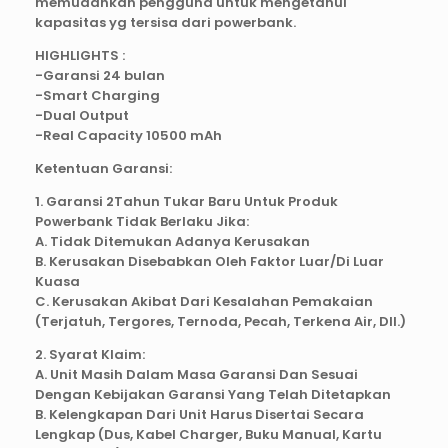
memudahkan pengguna untuk mengetahui
kapasitas yg tersisa dari powerbank.
HIGHLIGHTS :
-Garansi 24 bulan
-Smart Charging
-Dual Output
-Real Capacity 10500 mAh
Ketentuan Garansi:
1. Garansi 2Tahun Tukar Baru Untuk Produk
Powerbank Tidak Berlaku Jika:
A. Tidak Ditemukan Adanya Kerusakan
B. Kerusakan Disebabkan Oleh Faktor Luar/Di Luar
Kuasa
C. Kerusakan Akibat Dari Kesalahan Pemakaian
(Terjatuh, Tergores, Ternoda, Pecah, Terkena Air, Dll.)
2. Syarat Klaim:
A. Unit Masih Dalam Masa Garansi Dan Sesuai
Dengan Kebijakan Garansi Yang Telah Ditetapkan
B. Kelengkapan Dari Unit Harus Disertai Secara
Lengkap (Dus, Kabel Charger, Buku Manual, Kartu