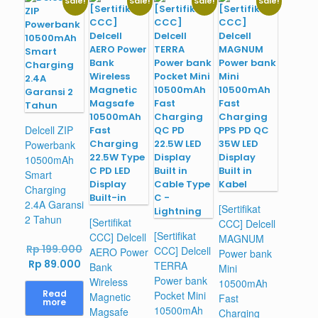
Sale!
Sale!
Sale!
Sale!
Delcell ZIP
Powerbank
10500mAh
Smart
Charging
2.4A Garansi
[Sertifikat
2 Tahun
[Sertifikat
CCC] Delcell
[Sertifikat
CCC] Delcell
MAGNUM
Original
Rp
199.000
CCC] Delcell
AERO Power
Power bank
Current
price
Rp
89.000
TERRA
Bank
Mini
price
was:
Power bank
Wireless
10500mAh
is:
Rp 199.000.
Read
Pocket Mini
Magnetic
Fast
more
Rp 89.000.
10500mAh
Magsafe
Charging