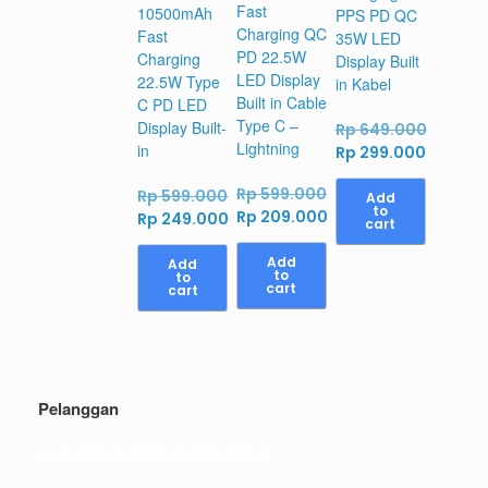
Fast
10500mAh
PPS PD QC
Charging QC
Fast
35W LED
PD 22.5W
Charging
Display Built
LED Display
22.5W Type
in Kabel
Built in Cable
C PD LED
Type C –
Display Built-
Rp
649.000
Lightning
in
Original
Current
Rp
299.000
price
price
Rp
599.000
Rp
599.000
was:
is:
Add
to
Original
Rp
209.000
Original
Rp
249.000
Rp 649.000.
Rp 299.
cart
price
Current
price
Current
was:
price
was:
price
Add
Add
to
to
Rp 599.000.
is:
Rp 599.000.
is:
cart
cart
Rp 209.000.
Rp 249.000.
Pelanggan
Syarat dan ketentuan belanja