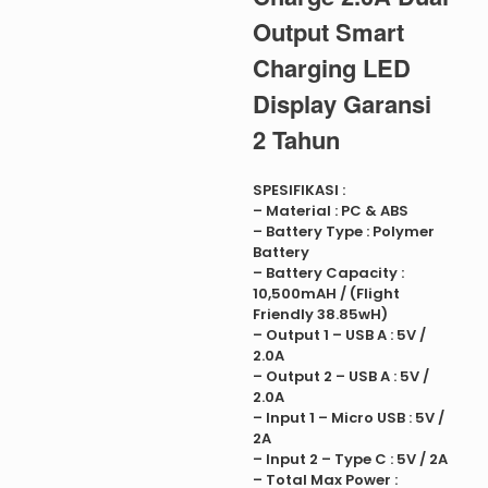
Output Smart
Charging LED
Display Garansi
2 Tahun
SPESIFIKASI :
– Material : PC & ABS
– Battery Type : Polymer
Battery
– Battery Capacity :
10,500mAH / (Flight
Friendly 38.85wH)
– Output 1 – USB A : 5V /
2.0A
– Output 2 – USB A : 5V /
2.0A
– Input 1 – Micro USB : 5V /
2A
– Input 2 – Type C : 5V / 2A
– Total Max Power :