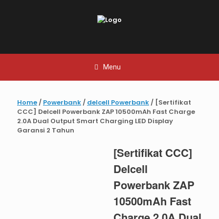
Skip
to
content
Menu
Home
/
Powerbank
/
delcell Powerbank
/ [Sertifikat
CCC] Delcell Powerbank ZAP 10500mAh Fast Charge
2.0A Dual Output Smart Charging LED Display
Garansi 2 Tahun
[Sertifikat CCC]
Delcell
Powerbank ZAP
10500mAh Fast
Charge 2.0A Dual