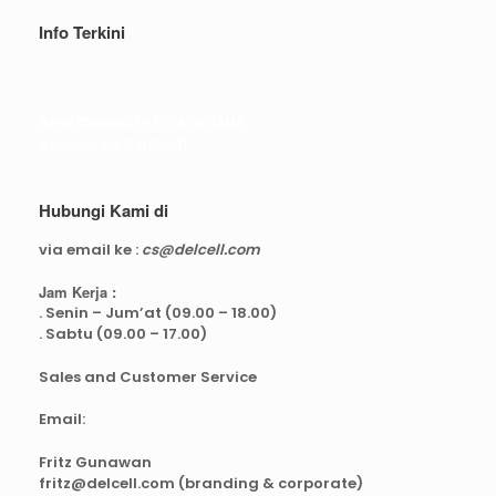
Info Terkini
Real Capacity POWERBANK
Reseller web delcell
Hubungi Kami di
via email ke :
cs@delcell.com
Jam Kerja :
. Senin – Jum’at (09.00 – 18.00)
. Sabtu (09.00 – 17.00)
Sales and Customer Service
Email:
Fritz Gunawan
fritz@delcell.com (branding & corporate)