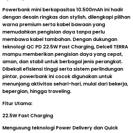
PD
22.5W
Powerbank mini berkapasitas 10.500mAh ini hadir
LED
dengan desain ringkas dan stylish, dilengkapi pilihan
Display
warna premium serta kabel bawaan yang
Built
memudahkan pengisian daya tanpa perlu
in
membawa kabel tambahan. Dengan dukungan
Cable
teknologi QC PD 22.5W Fast Charging, Delcell TERRA
Type
mampu memberikan pengisian daya yang cepat,
C
aman, dan stabil untuk berbagai jenis perangkat.
-
Dibekali efisiensi tinggi serta sistem perlindungan
Lightning
pintar, powerbank ini cocok digunakan untuk
quantity
menunjang aktivitas sehari-hari, mulai dari bekerja,
bepergian, hingga traveling.
Fitur Utama:
22.5W Fast Charging
Mengusung teknologi Power Delivery dan Quick