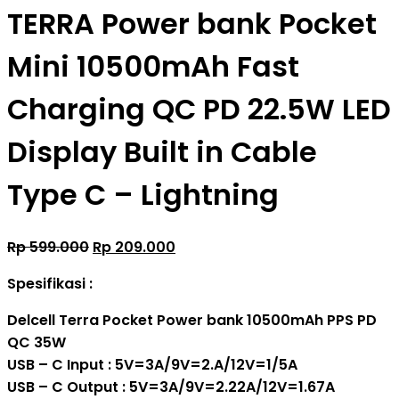
TERRA Power bank Pocket
Mini 10500mAh Fast
Charging QC PD 22.5W LED
Display Built in Cable
Type C – Lightning
Original
Current
Rp
599.000
Rp
209.000
price
price
Spesifikasi :
was:
is:
Rp 599.000.
Rp 209.000.
Delcell Terra Pocket Power bank 10500mAh PPS PD
QC 35W
USB – C Input : 5V=3A/9V=2.A/12V=1/5A
USB – C Output : 5V=3A/9V=2.22A/12V=1.67A