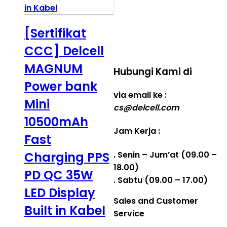
Real Capacity
[Sertifikat
POWERBANK
CCC] Delcell
Reseller web delcell
MAGNUM
Hubungi Kami di
Power bank
via email ke :
Mini
cs@delcell.com
10500mAh
Jam Kerja :
Fast
. Senin – Jum’at (09.00 –
Charging PPS
18.00)
PD QC 35W
. Sabtu (09.00 – 17.00)
LED Display
Sales and Customer
Built in Kabel
Service