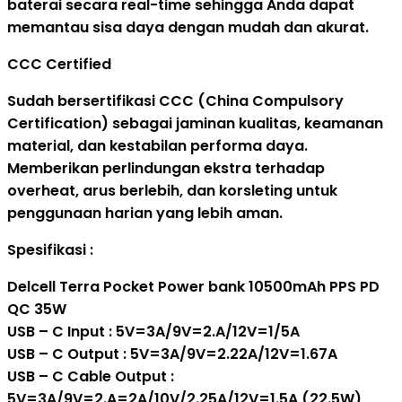
baterai secara real-time sehingga Anda dapat
memantau sisa daya dengan mudah dan akurat.
CCC Certified
Sudah bersertifikasi CCC (China Compulsory
Certification) sebagai jaminan kualitas, keamanan
material, dan kestabilan performa daya.
Memberikan perlindungan ekstra terhadap
overheat, arus berlebih, dan korsleting untuk
penggunaan harian yang lebih aman.
Spesifikasi :
Delcell Terra Pocket Power bank 10500mAh PPS PD
QC 35W
USB – C Input : 5V=3A/9V=2.A/12V=1/5A
USB – C Output : 5V=3A/9V=2.22A/12V=1.67A
USB – C Cable Output :
5V=3A/9V=2.A=2A/10V/2.25A/12V=1.5A (22.5W)