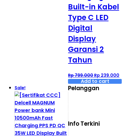
Built-in Kabel
Type C LED
Digital
Display
Garansi 2
Tahun
Original
Curren
Rp
799.000
Rp
239.000
price
price
Add to cart
was:
is:
Pelanggan
Sale!
Rp 799.000.
Rp 239.
Syarat dan ketentuan
belanja
Info Terkini