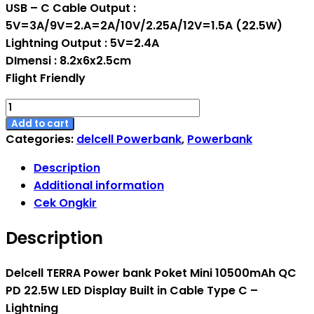
USB – C Cable Output :
5V=3A/9V=2.A=2A/10V/2.25A/12V=1.5A (22.5W)
Lightning Output : 5V=2.4A
DImensi : 8.2x6x2.5cm
Flight Friendly
[Sertifikat
CCC]
Add to cart
Categories:
delcell Powerbank
,
Powerbank
Delcell
TERRA
Description
Power
Additional information
bank
Cek Ongkir
Pocket
Mini
Description
10500mAh
Fast
Delcell TERRA Power bank Poket Mini 10500mAh QC
Charging
PD 22.5W LED Display Built in Cable Type C –
QC
Lightning