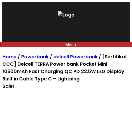
Skip
to
content
Menu
Home
/
Powerbank
/
delcell Powerbank
/ [Sertifikat
CCC] Delcell TERRA Power bank Pocket Mini
10500mAh Fast Charging QC PD 22.5W LED Display
Built in Cable Type C – Lightning
Sale!