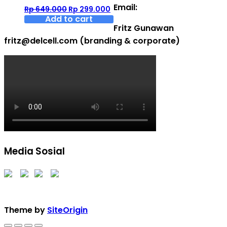
Email:
Original
Current
Rp
649.000
Rp
299.000
price
price
Add to cart
Fritz Gunawan
was:
is:
Rp 649.000.
Rp 299.000.
fritz@delcell.com (branding & corporate)
Media Sosial
Theme by
SiteOrigin