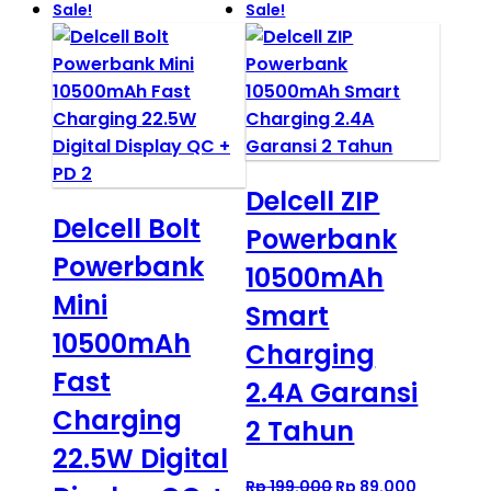
Sale!
Sale!
Delcell ZIP
Delcell Bolt
Powerbank
Powerbank
10500mAh
Mini
Smart
10500mAh
Charging
Fast
2.4A Garansi
Charging
2 Tahun
22.5W Digital
Original
Current
Rp
199.000
Rp
89.000