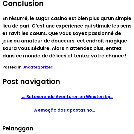
Conclusion
En résumé, le
sugar casino
est bien plus qu’un simple
lieu de pari. C’est une expérience qui stimule les sens
et ravit les cœurs. Que vous soyez passionné de
jeux ou amateur de douceurs, cet endroit magique
saura vous séduire. Alors n’attendez plus, entrez
dans ce monde de délices et tentez votre chance !
Posted in
Uncategorized
.
Post navigation
←
Betoverende Avonturen en Winsten bij…
A emoção das apostas no…
→
Pelanggan