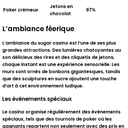
Jetons en
Poker crémeux
97%
chocolat
L’ambiance féerique
L’ambiance du
sugar casino
est l’une de ses plus
grandes attractions. Des lumières chatoyantes au
son délicieux des rires et des cliquetis de jetons,
chaque instant est une expérience sensorielle. Les
murs sont ornés de bonbons gigantesques, tandis
que des sculptures en sucre ajoutent une touche
d’art à cet environnement ludique.
Les événements spéciaux
Le casino organise régulièrement des événements
spéciaux, tels que des tournois de poker où les
gagnants repartent non seulement avec des prix en