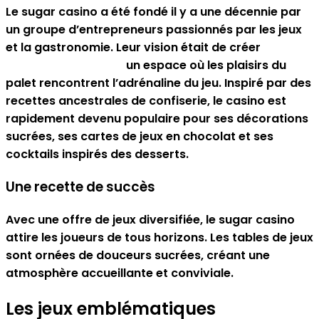
Le
sugar casino
a été fondé il y a une décennie par
un groupe d’entrepreneurs passionnés par les jeux
et la gastronomie. Leur vision était de créer
sugarcasinobe.com
un espace où les plaisirs du
palet rencontrent l’adrénaline du jeu. Inspiré par des
recettes ancestrales de confiserie, le casino est
rapidement devenu populaire pour ses décorations
sucrées, ses cartes de jeux en chocolat et ses
cocktails inspirés des desserts.
Une recette de succès
Avec une offre de jeux diversifiée, le
sugar casino
attire les joueurs de tous horizons. Les tables de jeux
sont ornées de douceurs sucrées, créant une
atmosphère accueillante et conviviale.
Les jeux emblématiques