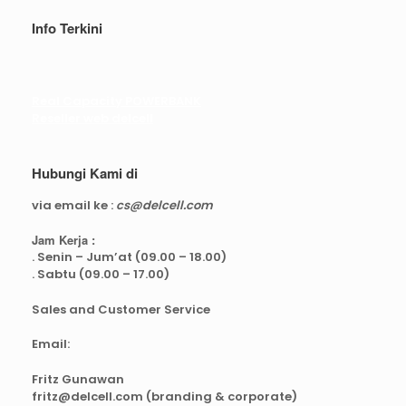
Info Terkini
Real Capacity POWERBANK
Reseller web delcell
Hubungi Kami di
via email ke :
cs@delcell.com
Jam Kerja :
. Senin – Jum’at (09.00 – 18.00)
. Sabtu (09.00 – 17.00)
Sales and Customer Service
Email:
Fritz Gunawan
fritz@delcell.com (branding & corporate)