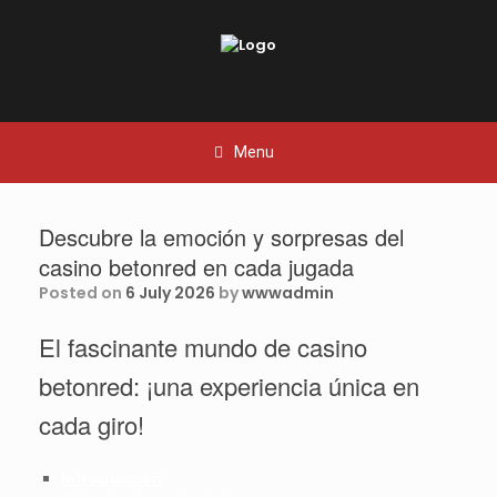
Skip
to
content
Menu
Descubre la emoción y sorpresas del
casino betonred en cada jugada
Posted on
6 July 2026
by
wwwadmin
El fascinante mundo de casino
betonred: ¡una experiencia única en
cada giro!
Introducción