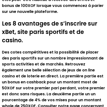
bonus de 100XOF lorsque vous commencez à parier
sur une nouvelle plateforme.
Les 8 avantages de s’inscrire sur
xBet, site paris sportifs et de
casino.
Des cotes compétitives et la possibilité de placer
des paris sportifs sur un nombre impressionnant de
sports activities et de marchés. Retrouvez
également une belle sélection de jeux de on line
casino et de loterie en direct. La première partie est
un bonus en cashback pour un montant most de
50XOF sur votre premier pari perdant, votre premier
est donc sans risques. La deuxième partie un un
pourcentage de 4% de vos mises pour un montant
whole de 250XOF. Consulter notre page concernant