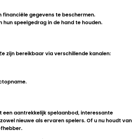
 financiële gegevens te beschermen.
 hun speelgedrag in de hand te houden.
 zijn bereikbaar via verschillende kanalen:
actopname.
 een aantrekkelijk spelaanbod, interessante
zowel nieuwe als ervaren spelers. Of u nu houdt van
iefhebber.