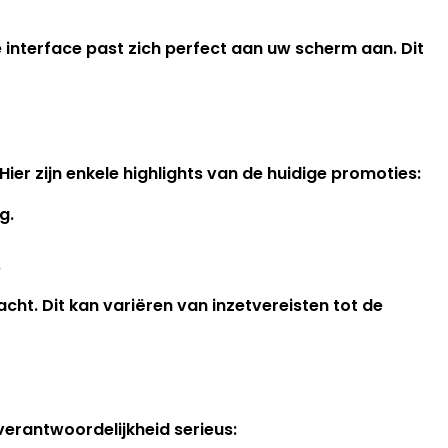
 interface past zich perfect aan uw scherm aan. Dit
ier zijn enkele highlights van de huidige promoties:
g.
.
cht. Dit kan variëren van inzetvereisten tot de
verantwoordelijkheid serieus: