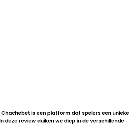
. Chachebet is een platform dat spelers een unieke
n deze review duiken we diep in de verschillende