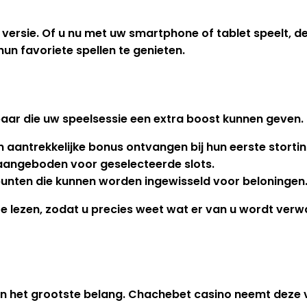
ersie. Of u nu met uw smartphone of tablet speelt, de
hun favoriete spellen te genieten.
aar die uw speelsessie een extra boost kunnen geven. H
aantrekkelijke bonus ontvangen bij hun eerste stortin
aangeboden voor geselecteerde slots.
 punten die kunnen worden ingewisseld voor beloningen
e lezen, zodat u precies weet wat er van u wordt verwa
 van het grootste belang. Chachebet casino neemt deze 