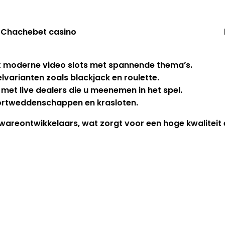
d. Chachebet casino
https://chachebetnederland.com/
t moderne video slots met spannende thema’s.
varianten zoals blackjack en roulette.
 met live dealers die u meenemen in het spel.
portweddenschappen en krasloten.
areontwikkelaars, wat zorgt voor een hoge kwaliteit en