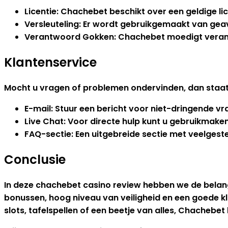
Licentie:
Chachebet beschikt over een geldige lic
Versleuteling:
Er wordt gebruikgemaakt van geav
Verantwoord Gokken:
Chachebet moedigt verantw
Klantenservice
Mocht u vragen of problemen ondervinden, dan staat 
E-mail:
Stuur een bericht voor niet-dringende vr
Live Chat:
Voor directe hulp kunt u gebruikmaken 
FAQ-sectie:
Een uitgebreide sectie met veelges
Conclusie
In deze
chachebet casino review
hebben we de belangr
bonussen, hoog niveau van veiligheid en een goede kl
slots, tafelspellen of een beetje van alles, Chachebet 