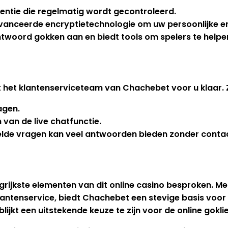
entie die regelmatig wordt gecontroleerd.
anceerde encryptietechnologie om uw persoonlijke en
oord gokken aan en biedt tools om spelers te helpen
het klantenserviceteam van Chachebet voor u klaar. Ze
agen.
van de live chatfunctie.
telde vragen kan veel antwoorden bieden zonder cont
ijkste elementen van dit online casino besproken. Met
antenservice, biedt Chachebet een stevige basis voor 
blijkt een uitstekende keuze te zijn voor de online gokl