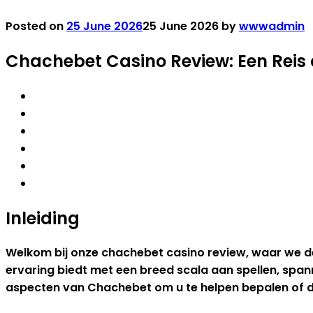
Posted on
25 June 2026
25 June 2026
by
wwwadmin
Chachebet Casino Review: Een Reis 
Inleiding
Het Spelaanbod
Bonussen en Promoties
Veiligheid en Betrouwbaarheid
Klantenservice
Conclusie
Inleiding
Welkom bij onze
chachebet casino review
, waar we d
ervaring biedt met een breed scala aan spellen, spann
aspecten van Chachebet om u te helpen bepalen of dit