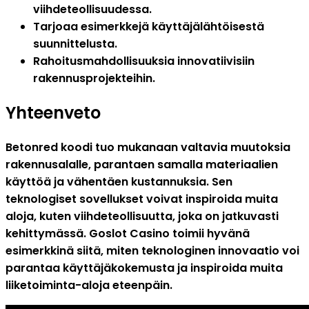
viihdeteollisuudessa.
Tarjoaa esimerkkejä käyttäjälähtöisestä
suunnittelusta.
Rahoitusmahdollisuuksia innovatiivisiin
rakennusprojekteihin.
Yhteenveto
Betonred koodi
tuo mukanaan valtavia muutoksia
rakennusalalle, parantaen samalla materiaalien
käyttöä ja vähentäen kustannuksia. Sen
teknologiset sovellukset voivat inspiroida muita
aloja, kuten viihdeteollisuutta, joka on jatkuvasti
kehittymässä.
Goslot Casino
toimii hyvänä
esimerkkinä siitä, miten teknologinen innovaatio voi
parantaa käyttäjäkokemusta ja inspiroida muita
liiketoiminta-aloja eteenpäin.