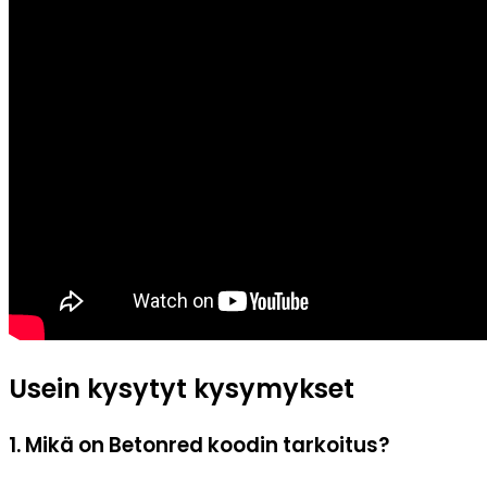
Usein kysytyt kysymykset
1. Mikä on Betonred koodin tarkoitus?