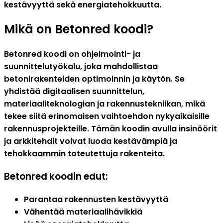
kestävyyttä sekä energiatehokkuutta.
Mikä on Betonred koodi?
Betonred koodi
on ohjelmointi- ja
suunnittelutyökalu, joka mahdollistaa
betonirakenteiden optimoinnin ja käytön. Se
yhdistää digitaalisen suunnittelun,
materiaaliteknologian ja rakennustekniikan, mikä
tekee siitä erinomaisen vaihtoehdon nykyaikaisille
rakennusprojekteille. Tämän koodin avulla insinöörit
ja arkkitehdit voivat luoda kestävämpiä ja
tehokkaammin toteutettuja rakenteita.
Betonred koodin edut:
Parantaa rakennusten kestävyyttä
Vähentää materiaalihävikkiä