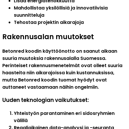
Lisää energiatehokkuutta
Mahdollistaa yksilöllisiä ja innovatiivisia
suunnitteluja
Tehostaa projektin aikarajoja
Rakennusalan muutokset
Betonred koodin käyttöönotto on saanut aikaan
suuria muutoksia rakennusalalla Suomessa.
Perinteiset rakennusmenetelmät ovat olleet suuria
haasteita niin aikarajoissa kuin kustannuksissa,
mutta Betonred koodin tuomat hyödyt ovat
auttaneet vastaamaan näihin ongelmiin.
Uuden teknologian vaikutukset:
Yhteistyön parantaminen eri sidosryhmien
välillä
Reaaliaikainen data-analyysi ja -seuranta