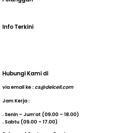
Syarat dan ketentuan belanja
Info Terkini
Real Capacity POWERBANK
Reseller web delcell
Hubungi Kami di
via email ke :
cs@delcell.com
Jam Kerja :
. Senin – Jum’at (09.00 – 18.00)
. Sabtu (09.00 – 17.00)