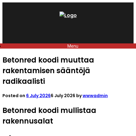
Skip
to
content
Menu
Betonred koodi muuttaa
rakentamisen sääntöjä
radikaalisti
Posted on
6 July 2026
6 July 2026
by
wwwadmin
Betonred koodi mullistaa
rakennusalat