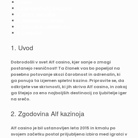
1. Uvod
2. Zgodovina Alf kazinoja
3. Igre in ponudba
4. Bonusi in promocije
5. Varnost in zanesljivost
6. Zaključek
1. Uvod
Dobrodošli v svet
Alf casino
, kjer sanje o zmagi
postanejo resničnost! Ta članek vas bo popeljal na
posebno potovanje skozi čarobnost in adrenalin, ki
ga ponuja ta izjemen spletni kazino. Pripravite se, da
odkrijete vse skrivnosti, ki jih skriva
Alf casino
, in zakaj
ga štejejo za eno najboljših destinacij za ljubitelje iger
na srečo.
2. Zgodovina Alf kazinoja
Alf casino
je bil ustanovljen leta 2015 in kmalu po
svojem začetku postal priljubljena izbira med igralci v