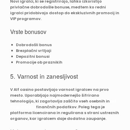
Novi igralci, ki se registrirajo, lahko izkoristijo
privlačne dobrodošle bonuse, medtem ko redni
igralci pridobivajo dostop do ekskluzivnih promocij in
VIP programov.
Vrste bonusov
Dobrodošli bonus
Brezplačni vrtljaji
Depozitni bonusi
Promocije ob praznikih
5. Varnost in zanesljivost
V
Alf casino
postavljajo varnost igralcev na prvo
mesto. Uporabljajo najmodernejšo šifrirano
tehnologijo, ki zagotavlja zaščito vseh osebnih in
alf
casino login
finančnih podatkov. Poleg tega je
platforma licencirana in regulirana s strani ustreznih
organov, kar igralcem daje dodatno zaupanje.