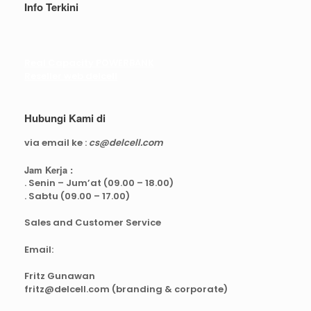
Info Terkini
Real Capacity POWERBANK
Reseller web delcell
Hubungi Kami di
via email ke :
cs@delcell.com
Jam Kerja :
. Senin – Jum’at (09.00 – 18.00)
. Sabtu (09.00 – 17.00)
Sales and Customer Service
Email:
Fritz Gunawan
fritz@delcell.com (branding & corporate)