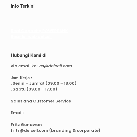
Info Terkini
Real Capacity POWERBANK
Reseller web delcell
Hubungi Kami di
via email ke :
cs@delcell.com
Jam Kerja :
. Senin – Jum’at (09.00 – 18.00)
. Sabtu (09.00 – 17.00)
Sales and Customer Service
Email:
Fritz Gunawan
fritz@delcell.com (branding & corporate)