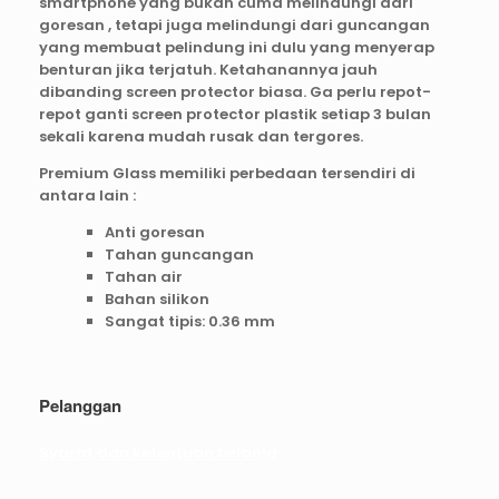
smartphone yang bukan cuma melindungi dari
goresan , tetapi juga melindungi dari guncangan
yang membuat pelindung ini dulu yang menyerap
benturan jika terjatuh. Ketahanannya jauh
dibanding screen protector biasa. Ga perlu repot-
repot ganti screen protector plastik setiap 3 bulan
sekali karena mudah rusak dan tergores.
Premium Glass memiliki perbedaan tersendiri di
antara lain :
Anti goresan
Tahan guncangan
Tahan air
Bahan silikon
Sangat tipis: 0.36 mm
Pelanggan
Syarat dan ketentuan belanja