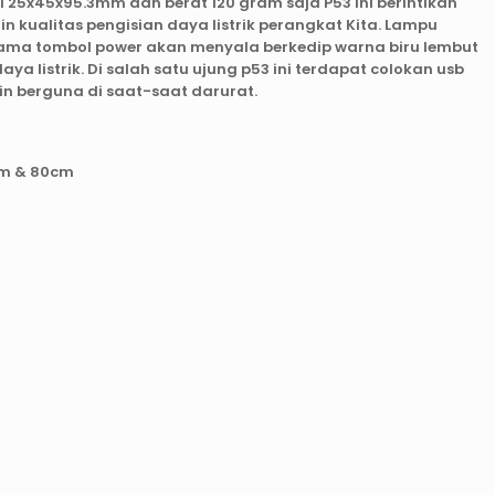
25x45x95.3mm dan berat 120 gram saja P53 ini berintikan
kualitas pengisian daya listrik perangkat Kita. Lampu
ersama tombol power akan menyala berkedip warna biru lembut
a listrik. Di salah satu ujung p53 ini terdapat colokan usb
in berguna di saat-saat darurat.
cm & 80cm