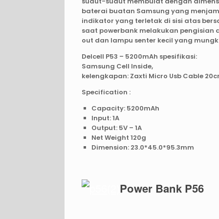
sudut-sudut membulat dengan dimensi 
baterai buatan Samsung yang menjamin 
indikator yang terletak di sisi atas b
saat powerbank melakukan pengisian day
out dan lampu senter kecil yang mungk
Delcell P53 – 5200mAh spesifikasi:
Samsung Cell Inside,
kelengkapan: Zaxti Micro Usb Cable 20
Specification :
Capacity: 5200mAh
Input: 1A
Output: 5V – 1A
Net Weight 120g
Dimension: 23.0*45.0*95.3mm
Power Bank P56