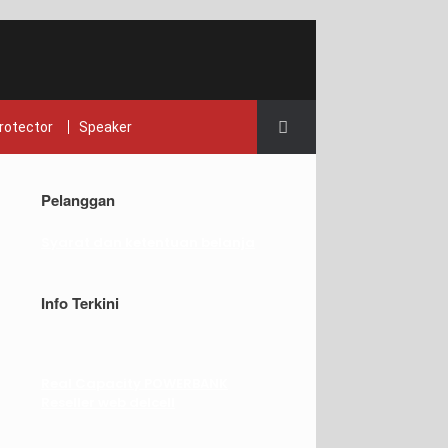
rotector
Speaker
Pelanggan
Syarat dan ketentuan belanja
Info Terkini
Real Capacity POWERBANK
Reseller web delcell