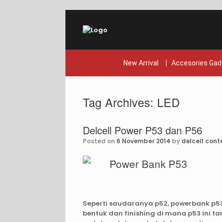
Skip
to
content
New Arrival
Accesories Gad
Tag Archives:
LED
Delcell Power P53 dan P56
Posted on
6 November 2014
by
delcell cont
Power Bank P53
Seperti saudaranya p52, powerbank p53
bentuk dan finishing di mana p53 ini t