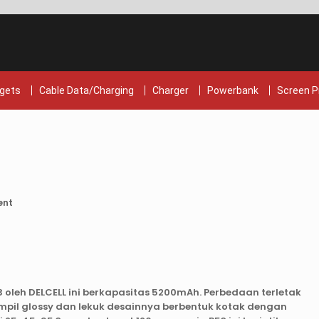
gets
Cable Data/Charging
Charger
Powerbank
Screen P
ent
 oleh DELCELL ini berkapasitas 5200mAh. Perbedaan terletak
ampil glossy dan lekuk desainnya berbentuk kotak dengan