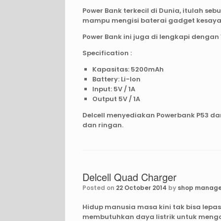
Power Bank terkecil di Dunia, itulah sebu
mampu mengisi baterai gadget kesay
Power Bank ini juga di lengkapi dengan
Specification :
Kapasitas: 5200mAh
Battery: Li-Ion
Input: 5V / 1A
Output 5V / 1A
Delcell menyediakan Powerbank P53 dan
dan ringan.
Delcell Quad Charger
Posted on
22 October 2014
by
shop manage
Hidup manusia masa kini tak bisa lep
membutuhkan daya listrik untuk mengo