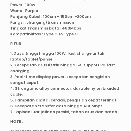
Power : 100w
Wana : Purple
Panjang Kabel : 100cm – 150cm -200cm
Fungsi : charging/transmission
Tingkat Transmisi Data : 480Mbps
Kompatibilitas : Type C to Type C
FITUR:
1. Daya tinggi hingga 100W, fast charge untuk
laptop/tablet/ponsel.
2. Kecepatan arus listrik hingga 5A, support PD fast
charging.
3. Real-time display power, kecepatan pengisian
sangat cepat.
4. Strong zinc alloy connector, durable nylon braided
cable.
5. Tampilan digital cerdas, pengisian cepat terlihat
6. Kecepatan transfer data hingga 480Mbps
7. Lapisan luar jalinan presisi, tahan arus dan patah
NOTE :