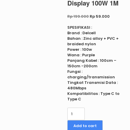
Display 100W 1M
Original
Current
Rp
199.000
Rp
59.000
price
price
was:
is:
SPESIFIKASI :
Rp 199.000.
Rp 59.000
Brand : Delcell
Bahan : Zinc alloy + PVC +
braided nylon
Power : 100w
Wana : Purple
Panjang Kabel : 100cm –
150cm -200cm
Fungsi :
charging/transmission
Tingkat Transmisi Data :
480Mbps
Kompatibilitas : Type C to
Type C
Delcell
Kabel
Zaxti
Add to cart
Digit