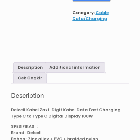
Kabel
Data
Category:
Cable
Fast
Data/Charging
Charging
Type
C
to
Type
C
Digital
Display
Description
Additional information
100W
1M
Cek Ongkir
quantity
Description
Delcell Kabel Zaxti Digit Kabel Data Fast Charging
Type C to Type C Digital Display 100W
SPESIFIKASI :
Brand : Delcell
Bahan : Zinc alloy + PVC + braided nylon