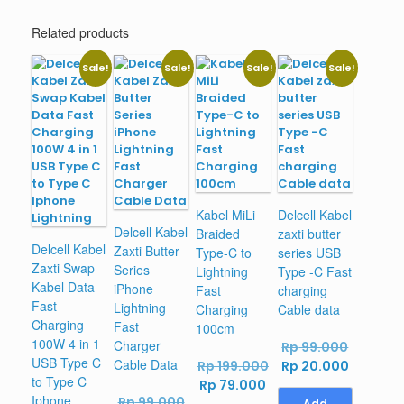
Related products
Sale!
Sale!
Sale!
Sale!
Kabel MiLi
Delcell Kabel
Delcell Kabel
Braided
zaxti butter
Delcell Kabel
Zaxti Butter
Type-C to
series USB
Zaxti Swap
Series
Lightning
Type -C Fast
Kabel Data
iPhone
Fast
charging
Fast
Lightning
Charging
Cable data
Charging
Fast
100cm
100W 4 in 1
Charger
Original
Rp
99.000
USB Type C
Cable Data
Original
price
Current
Rp
199.000
Rp
20.000
to Type C
Current
price
was:
price
Rp
79.000
Iphone
Original
Rp
99.000
price
was:
Rp 99.00
is:
Add