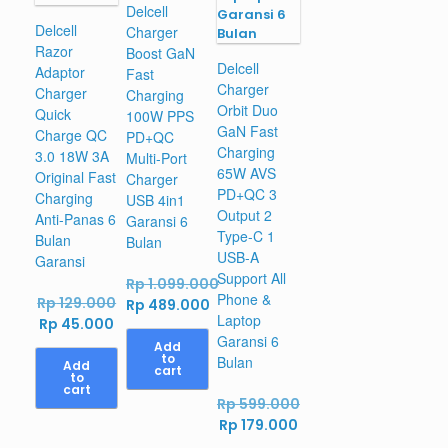
Delcell
Delcell
Charger
Razor
Boost GaN
Delcell
Adaptor
Fast
Charger
Charger
Charging
Orbit Duo
Quick
100W PPS
GaN Fast
Charge QC
PD+QC
Charging
3.0 18W 3A
Multi-Port
65W AVS
Original Fast
Charger
PD+QC 3
Charging
USB 4in1
Output 2
Anti-Panas 6
Garansi 6
Type-C 1
Bulan
Bulan
USB-A
Garansi
Support All
Rp
1.099.000
Phone &
Original
Rp
129.000
Original
Rp
489.000
Laptop
Current
price
Rp
45.000
price
Current
Garansi 6
price
was:
was:
price
Add
to
Bulan
is:
Rp 129.000.
Add
Rp 1.099.000.
is:
cart
to
Rp 45.000.
Rp 489.000.
cart
Rp
599.000
Original
Current
Rp
179.000
price
price