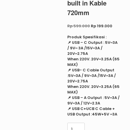
built in Kable
720mm
Original
Current
Rp
599.000
Rp
199.000
price
price
was:
is:
Produk Spesifikasi :
Rp 599.000.
Rp 199.0
📌 USB – C Output : 5V⎓3A
/ 9V⎓ 3A /15V⎓3A /
20V⎓2.75A
When 220V. 20V⎓3.25A (65
MAX)
📌 USB- C Cable Output
:5V⎓3A / 9V⎓3A /15V⎓3A /
20V⎓2.75A
When 220V. 20V⎓3.25A (65
MAX)
📌 USB – A Output : 5V⎓3A /
9V⎓3A / 12V⎓2.3A
📌 USB C+UCB C Cable +
USB Output :45W+5V ⎓3A
Delcell