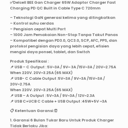
✅Delcell BEE Gan Charger 65W Adaptor Charger Fast
Charging PD QC Built in Cable Type C 720mm
– Teknologi GaN generasi kelima yang ditingkatkan
– Kontrol suhu cerdas
– Pengisian cepat Multi Port
– 1000 Jam Pemakaian Non-Stop Tanpa Takut Panas
– Kompatibel dengan PD3.0, QC3.0, SCP, AFC, PPS, dan
protokol pengisian daya yang lebih cepat, efisien
mengisi daya ponsel, tablet, dan Switch
Produk Spesifikasi :
📌 USB – C Output : 5V⎓3A / 9V⎓ 3A /15V⎓3A / 20V⎓2.75A
When 220V. 20V⎓3.25A (65 MAX)
📌 USB- C Cable Output :5V⎓3A / 9V⎓3A /15V⎓3A /
20V⎓2.75A
When 220V. 20V⎓3.25A (65 MAX)
📌 USB – A Output : 5V⎓3A / 9V⎓3A / 12V⎓2.3A
📌 USB C+UCB C Cable + USB Output :45W+5V ⎓3A
📋 Ketentuan Garansi:⏰
1. Garansi 6 Bulan Tukar Baru Untuk Produk Charger
Tidak Berlaku Jika: