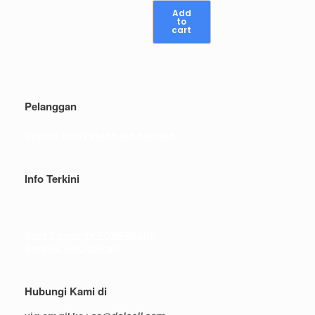
was:
is:
Add
to
Rp 599.000.
Rp 179.000.
cart
Pelanggan
Syarat dan ketentuan belanja
Info Terkini
Real Capacity POWERBANK
Reseller web delcell
Hubungi Kami di