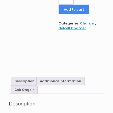
Adaptor
Charger
Add to cart
BEE
GaN
PD65W
Categories:
Charger
,
Fast
delcell Charger
Charging
Quick
Charging
3.0
built
in
Kable
720mm
quantity
Description
Additional information
Cek Ongkir
Description