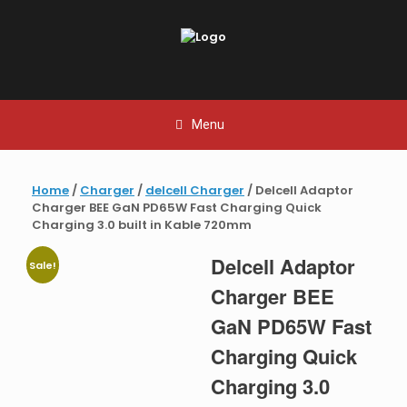
Skip
to
content
Menu
Home
/
Charger
/
delcell Charger
/ Delcell Adaptor
Charger BEE GaN PD65W Fast Charging Quick
Charging 3.0 built in Kable 720mm
Delcell Adaptor
Sale!
Charger BEE
GaN PD65W Fast
Charging Quick
Charging 3.0