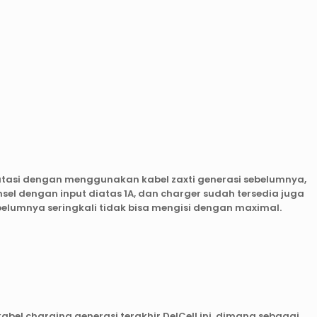
ratasi dengan menggunakan kabel zaxti generasi sebelumnya,
nsel dengan input diatas 1A, dan charger sudah tersedia juga
ebelumnya seringkali tidak bisa mengisi dengan maximal.
bel charging generasi terakhir DelCell ini, dimana sebagai