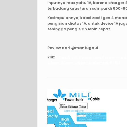
inputnya max yaitu 1A, karena charge
terkadang arus turun sampai di 600-8
Kesimpulannya, kabel zaxti gen 4 man
pengisian diatas 1A, untuk device 1A jug
sehingga pengisian lebih cepat.
Review dari @mantugaul
klik:
https://mantugaul.wordpress.com/
20cm-80cm-125cm-kabel-sakti-18/