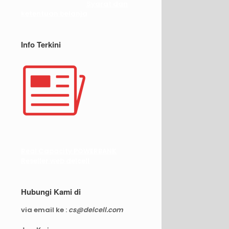
Syarat dan
ketentuan belanja
Info Terkini
Real Capacity POWERBANK
Reseller web delcell
Hubungi Kami di
via email ke :
cs@delcell.com