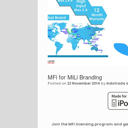
MFi for MiLi Branding
Posted on
22 November 2014
by
indotrada d
Join the MFi licensing program and g