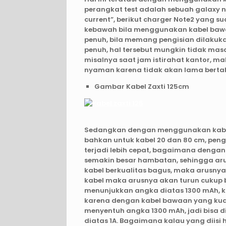
perangkat test adalah sebuah galaxy no
current”, berikut charger Note2 yang s
kebawah bila menggunakan kabel bawa
penuh, bila memang pengisian dilakuk
penuh, hal tersebut mungkin tidak masa
misalnya saat jam istirahat kantor, m
nyaman karena tidak akan lama bertah
Gambar Kabel Zaxti 125cm
Sedangkan dengan menggunakan kabel za
bahkan untuk kabel 20 dan 80 cm, pengi
terjadi lebih cepat, bagaimana dengan 
semakin besar hambatan, sehingga aru
kabel berkualitas bagus, maka arusny
kabel maka arusnya akan turun cukup ba
menunjukkan angka diatas 1300 mAh, k
karena dengan kabel bawaan yang kual
menyentuh angka 1300 mAh, jadi bisa di
diatas 1A. Bagaimana kalau yang diisi