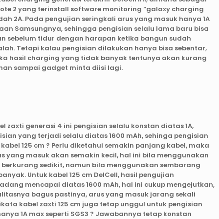
te 2 yang terinstall software monitoring “galaxy charging
udah 2A. Pada pengujian seringkali arus yang masuk hanya 1A
an Samsungnya, sehingga pengisian selalu lama baru bisa
an sebelum tidur dengan harapan ketika bangun sudah
lah. Tetapi kalau pengisian dilakukan hanya bisa sebentar,
aka hasil charging yang tidak banyak tentunya akan kurang
an sampai gadget minta diisi lagi.
xti generasi 4 ini pengisian selalu konstan diatas 1A,
sian yang terjadi selalu diatas 1600 mAh, sehinga pengisian
kabel 125 cm ? Perlu diketahui semakin panjang kabel, maka
s yang masuk akan semakin kecil, hal ini bila menggunakan
a berkurang sedikit, namun bila menggunakan sembarang
nyak. Untuk kabel 125 cm DelCell, hasil pengujian
adang mencapai diatas 1600 mAh, hal ini cukup mengejutkan,
itasnya bagus pastinya, arus yang masuk jarang sekali
kata kabel zaxti 125 cm juga tetap unggul untuk pengisian
 hanya 1A max seperti SGS3 ? Jawabannya tetap konstan