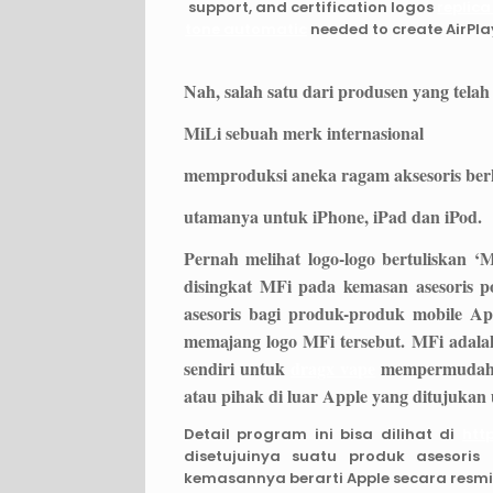
support, and certification logos
replica
tone automatic
needed to create AirPla
Nah, salah satu dari produsen yang telah
MiLi sebuah merk internasional
memproduksi aneka ragam aksesoris berk
utamanya untuk iPhone, iPad dan iPod.
Pernah melihat logo-logo bertuliskan ‘M
disingkat MFi pada kemasan asesoris p
asesoris bagi produk-produk mobile A
memajang logo MFi tersebut. MFi adala
sendiri untuk
dragx vape
mempermudah pi
atau pihak di luar Apple yang ditujuka
Detail program ini bisa dilihat di
htt
disetujuinya suatu produk asesor
kemasannya berarti Apple secara resmi