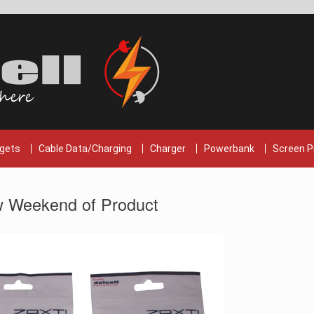
gets
Cable Data/Charging
Charger
Powerbank
Screen P
 Weekend of Product