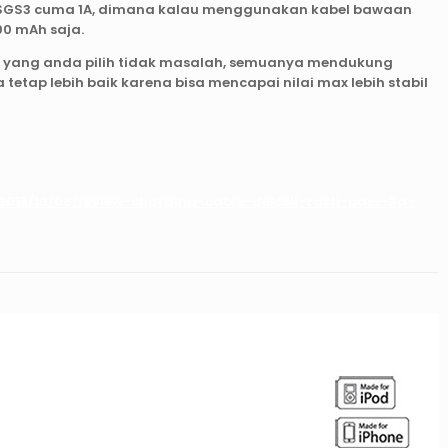
r SGS3 cuma 1A, dimana kalau menggunakan kabel bawaan
00 mAh saja.
a yang anda pilih tidak masalah, semuanya mendukung
a tetap lebih baik karena bisa mencapai nilai max lebih stabil
2013/10/08/review-charging-cable-delcell-zaxti-pass-2a-