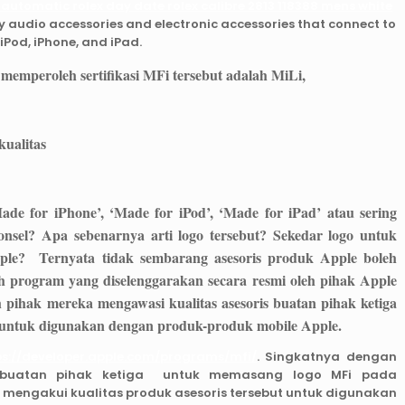
 automatic rolex day date rolex calibre 2813 118388 mens white
y audio accessories and electronic accessories that connect to
iPod, iPhone, and iPad.
 memperoleh sertifikasi MFi tersebut adalah
MiLi
,
ualitas
ade for iPhone’, ‘Made for iPod’, ‘Made for iPad’ atau sering
onsel? Apa sebenarnya arti logo tersebut? Sekedar logo untuk
pple? Ternyata tidak sembarang asesoris produk Apple boleh
h program yang diselenggarakan secara resmi oleh pihak Apple
hak mereka mengawasi kualitas asesoris buatan pihak ketiga
n untuk digunakan dengan produk-produk mobile Apple.
ps://developer.apple.com/programs/mfi/
. Singkatnya dengan
is buatan pihak ketiga untuk memasang logo MFi pada
 mengakui kualitas produk asesoris tersebut untuk digunakan