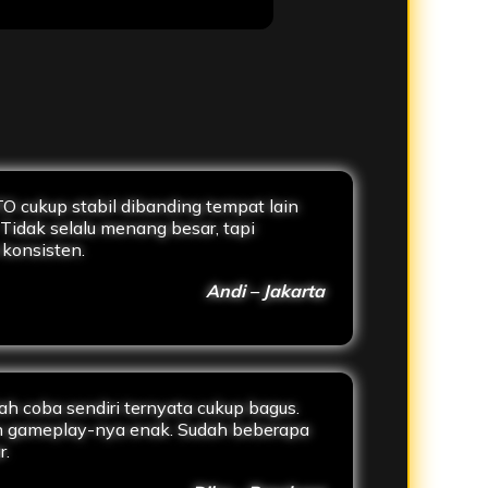
 cukup stabil dibanding tempat lain
Tidak selalu menang besar, tapi
 konsisten.
Andi – Jakarta
ah coba sendiri ternyata cukup bagus.
n gameplay-nya enak. Sudah beberapa
r.