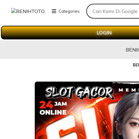
Skip
Search
to
BENIHTOTO
Categories
for
Content
items
or
shops
LOGIN
BENI
BE