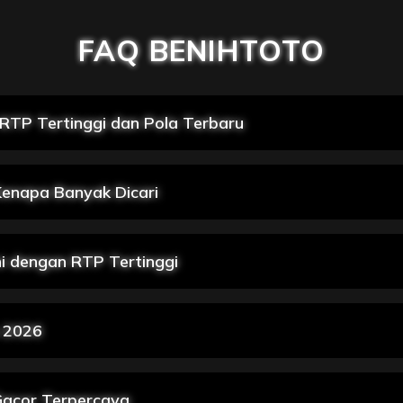
FAQ BENIHTOTO
6 RTP Tertinggi dan Pola Terbaru
Kenapa Banyak Dicari
ni dengan RTP Tertinggi
u 2026
 Gacor Terpercaya