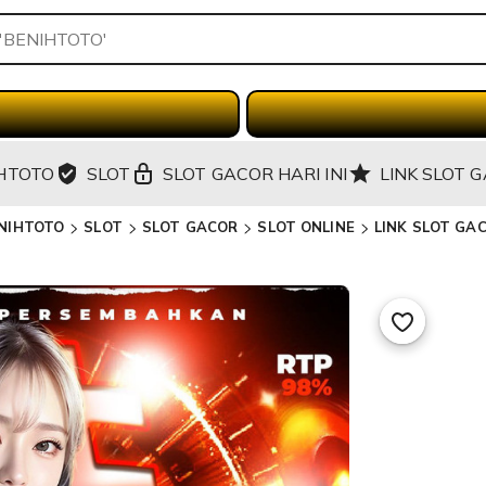
HTOTO
SLOT
SLOT GACOR HARI INI
LINK SLOT 
NIHTOTO
SLOT
SLOT GACOR
SLOT ONLINE
LINK SLOT GA