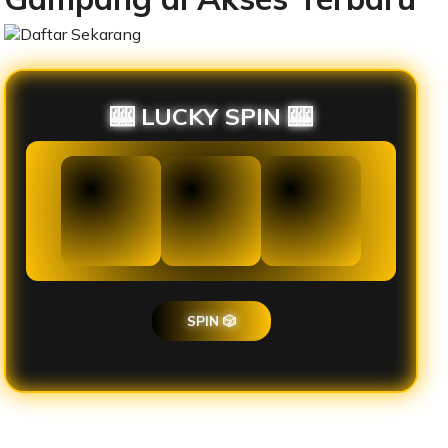
🎰 LUCKY SPIN 🎰
SPIN 🎲